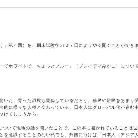
う」第４回）を、期末試験後の２７日にようやく開くことができ
ーでホワイトで、ちょっとブルー』（ブレイディみかこ）につい
驚いた。育った環境も関係しているだろう。移民や難民をあまり
常的に様々な人種と交わっている。日本人はグローバル化が進む
つけてしまうから。
について現地の話を聞いたことで、この本に書かれていることは世
とを意識することのない私でも、外国に行けば「日本人（アジア