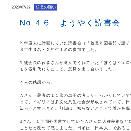
校長の願い
2020/07/29
No.４６ ようやく読書会
昨年度末に計画していた読書会（「校長と図書館で話そ
３年生３名・２年生１名の参加でした。
生徒会長の萩森さんが選んでくれていた『ぼくはイエロ
モを索引代わりにして、意見を出し合いました。
４人の感想から。
Ａさん―著者の１１歳の息子の考えがしっかりしていて
って、イギリスは多文化共生社会が形成されていて、日
知ろうとすべきだ。無知は、知らないところで誰かを傷
Bさん―１年間外国留学していたＡさんに人種差別など
ことだと改めて感じました。日頃は「日本人」であるこ