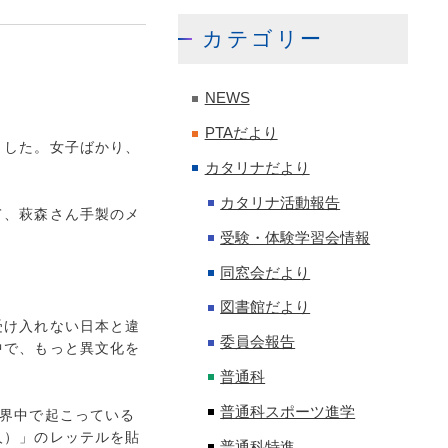
カテゴリー
NEWS
PTAだより
ました。女子ばかり、
カタリナだより
カタリナ活動報告
て、萩森さん手製のメ
受験・体験学習会情報
同窓会だより
図書館だより
受け入れない日本と違
委員会報告
中で、もっと異文化を
普通科
普通科スポーツ進学
界中で起こっている
人）」のレッテルを貼
普通科特進