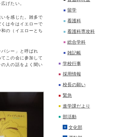
を広げたい。
留学
違いを感じた。雑多で
看護科
ぼくは今はイエローで
中和の（イエローとち
看護科専攻科
総合学科
ンパシー」と呼ばれ
雑記帳
めてこの会に参加して
学校行事
その人の話をよく聞い
採用情報
校長の願い
緊急
進学課だより
部活動
文化部