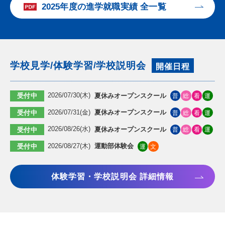
2025年度の進学就職実績 全一覧
学校見学
/
体験学習
学校説明会
/
開催日程
夏休みオープンスクール
2026/07/30(木)
普
総
看
運
受付中
夏休みオープンスクール
2026/07/31(金)
普
総
看
運
受付中
夏休みオープンスクール
2026/08/26(水)
普
総
看
運
受付中
運動部体験会
2026/08/27(木)
運
文
受付中
体験学習・学校説明会 詳細情報