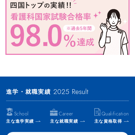
2025
Result
進学・就職
実績
School
Career
Qualification
主な進学実績
主な就職実績
主な資格取得