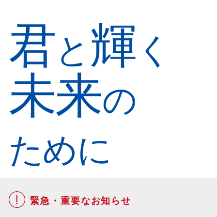
君
輝
と
く
未来
の
ために
緊急・重要な
お知らせ