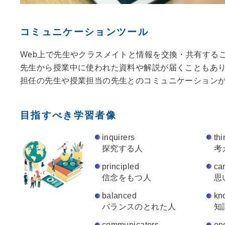
コミュニケーションツール
Web上で先生やクラスメイトと情報を交換・共有する
先生から授業中に使われた資料や解説が届くこともあ
担任の先生や授業担当の先生とのコミュニケーション
目指すべき学習者像
inquirers
thi
探究する⼈
考
principled
ca
信念をもつ⼈
思
balanced
kn
バランスのとれた⼈
知
communicators
op