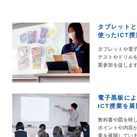
タブレット
使ったICT授
タブレットや電
テストやドリル
業参加を促しま
電子黒板に
ICT授業を展
教科書や図を映
ポイントや内容
業を展開してい