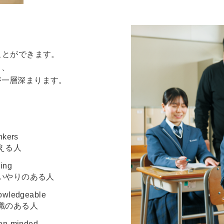
ことができます。
り、
が一層深まります。
nkers
える⼈
ring
いやりのある⼈
owledgeable
識のある⼈
en-minded