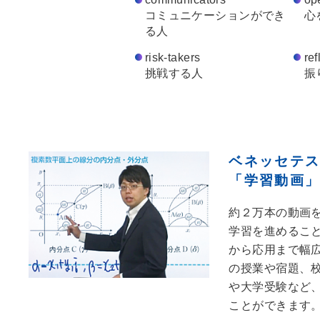
コミュニケーションができ
⼼
る⼈
risk-takers
ref
挑戦する⼈
振
ベネッセテ
「学習動画
約２万本の動画
学習を進めるこ
から応用まで幅
の授業や宿題、
や大学受験など
ことができます