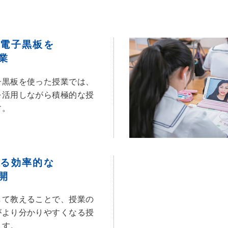
と電子黒板を
業
子黒板を使った授業では、
を活用しながら積極的な授
す。
よる効率的な
開
して教えることで、授業の
がより分かりやすくなる授
ます。