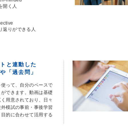
を開く⼈
lective
り返りができる⼈
ストと連動した
」
や
「過去問」
を使って、自分のペースで
とができます。動画は基礎
広く用意されており、日々
校外模試の事前・事後学習
、目的に合わせて活用する
。