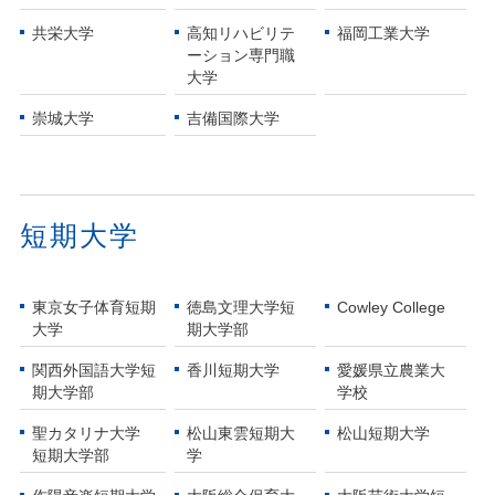
共栄大学
高知リハビリテ
福岡工業大学
ーション専門職
大学
崇城大学
吉備国際大学
短期大学
東京女子体育短期
徳島文理大学短
Cowley College
大学
期大学部
関西外国語大学短
香川短期大学
愛媛県立農業大
期大学部
学校
聖カタリナ大学
松山東雲短期大
松山短期大学
短期大学部
学