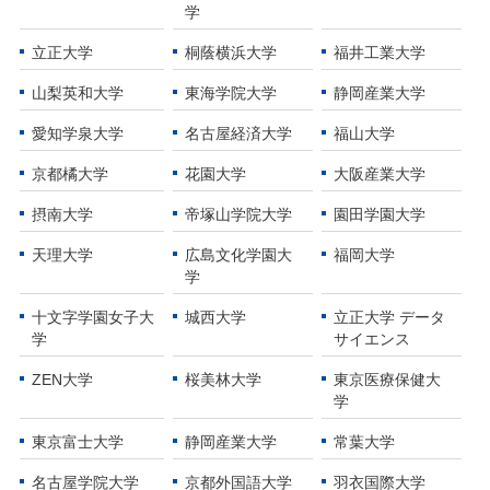
学
立正大学
桐蔭横浜大学
福井工業大学
山梨英和大学
東海学院大学
静岡産業大学
愛知学泉大学
名古屋経済大学
福山大学
京都橘大学
花園大学
大阪産業大学
摂南大学
帝塚山学院大学
園田学園大学
天理大学
広島文化学園大
福岡大学
学
十文字学園女子大
城西大学
立正大学 データ
学
サイエンス
ZEN大学
桜美林大学
東京医療保健大
学
東京富士大学
静岡産業大学
常葉大学
名古屋学院大学
京都外国語大学
羽衣国際大学