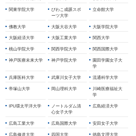
関東学院大学
びわこ成蹊スポ
立命館大学
ーツ大学
佛教大学
大阪大谷大学
大阪学院大学
大阪経済大学
大阪工業大学
関西大学
桃山学院大学
関西学院大学
関西国際大学
神戸医療未来大学
神戸学院大学
園田学園女子大
学
兵庫医科大学
武庫川女子大学
流通科学大学
帝塚山大学
岡山理科大学
川崎医療福祉大
学
IPU環太平洋大学
ノートルダム清
広島経済大学
心
女子大学
広島工業大学
広島国際大学
安田女子大学
広島修道大学
四国大学
徳島文理大学