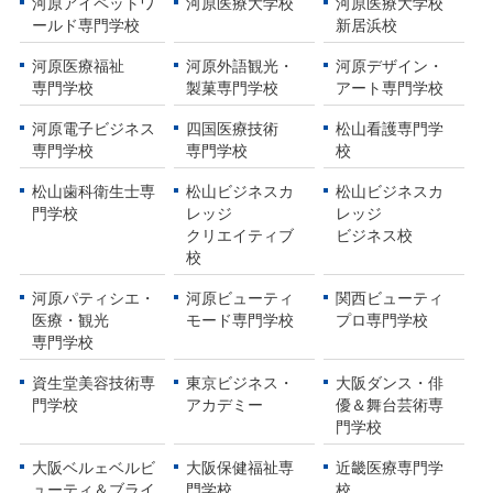
河原アイペットワ
河原医療大学校
河原医療大学校
ールド専門学校
新居浜校
河原医療福祉
河原外語観光・
河原デザイン・
専門学校
製菓専門学校
アート専門学校
河原電子ビジネス
四国医療技術
松山看護専門学
専門学校
専門学校
校
松山歯科衛生士専
松山ビジネスカ
松山ビジネスカ
門学校
レッジ
レッジ
クリエイティブ
ビジネス校
校
河原パティシエ・
河原ビューティ
関西ビューティ
医療・観光
モード専門学校
プロ専門学校
専門学校
資生堂美容技術専
東京ビジネス・
大阪ダンス・俳
門学校
アカデミー
優＆舞台芸術専
門学校
大阪ベルェベルビ
大阪保健福祉専
近畿医療専門学
ューティ＆ブライ
門学校
校