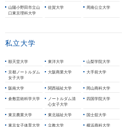
山陽小野田市立山
佐賀大学
周南公立大学
口東京理科大学
私立大学
順天堂大学
東洋大学
山梨学院大学
京都ノートルダム
大阪商業大学
大手前大学
女子大学
阪南大学
関西福祉大学
岡山商科大学
倉敷芸術科学大学
ノートルダム清
四国学院大学
心女子大学
東京農業大学
東北福祉大学
国士舘大学
東京女子体育大学
立教大学
横浜商科大学