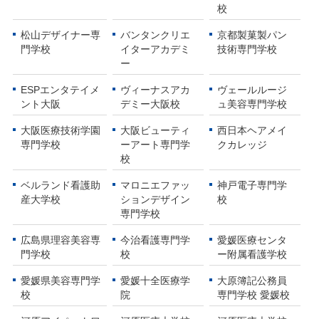
校
松山デザイナー専
バンタンクリエ
京都製菓製パン
門学校
イターアカデミ
技術専門学校
ー
ESPエンタテイメ
ヴィーナスアカ
ヴェールルージ
ント大阪
デミー大阪校
ュ美容専門学校
大阪医療技術学園
大阪ビューティ
西日本ヘアメイ
専門学校
ーアート専門学
クカレッジ
校
ベルランド看護助
マロニエファッ
神戸電子専門学
産大学校
ションデザイン
校
専門学校
広島県理容美容専
今治看護専門学
愛媛医療センタ
門学校
校
ー附属看護学校
愛媛県美容専門学
愛媛十全医療学
大原簿記公務員
校
院
専門学校 愛媛校