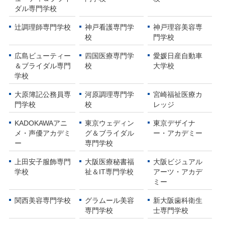
ダル専門学校
辻調理師専門学校
神戸看護専門学
神戸理容美容専
校
門学校
広島ビューティー
四国医療専門学
愛媛日産自動車
＆ブライダル専門
校
大学校
学校
大原簿記公務員専
河原調理専門学
宮崎福祉医療カ
門学校
校
レッジ
KADOKAWAアニ
東京ウェディン
東京デザイナ
メ・声優アカデミ
グ＆ブライダル
ー・アカデミー
ー
専門学校
上田安子服飾専門
大阪医療秘書福
大阪ビジュアル
学校
祉＆IT専門学校
アーツ・アカデ
ミー
関西美容専門学校
グラムール美容
新大阪歯科衛生
専門学校
士専門学校