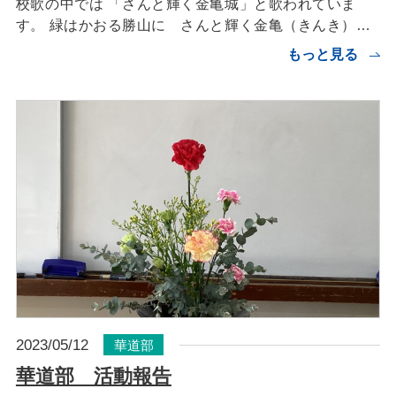
校歌の中では 「さんと輝く金亀城」と歌われていま
す。 緑はかおる勝山に さんと輝く金亀（きんき）…
もっと見る
2023/05/12
華道部
華道部 活動報告