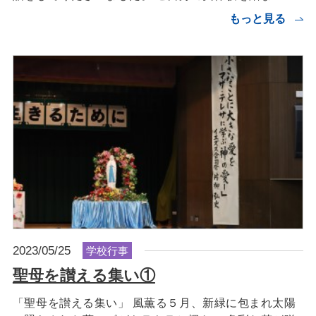
もっと見る
2023/05/25
学校行事
聖母を讃える集い①
「聖母を讃える集い」 風薫る５月、新緑に包まれ太陽