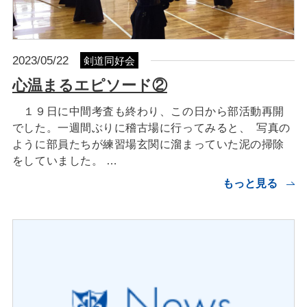
2023/05/22
剣道同好会
心温まるエピソード②
１９日に中間考査も終わり、この日から部活動再開
でした。一週間ぶりに稽古場に行ってみると、 写真の
ように部員たちが練習場玄関に溜まっていた泥の掃除
をしていました。 …
もっと見る