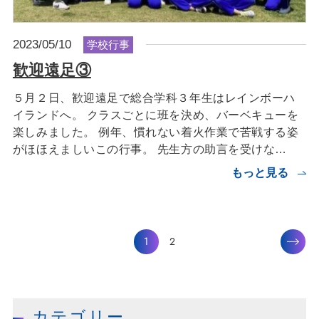
2023/05/10
学校行事
歓迎遠足③
５月２日、歓迎遠足で総合学科３年生はレインボーハ
イランドへ。 クラスごとに班を決め、バーベキューを
楽しみました。 例年、慣れない着火作業で苦戦する姿
がほほえましいこの行事。 先生方の助言を受けな…
もっと見る
1
2
カテゴリー