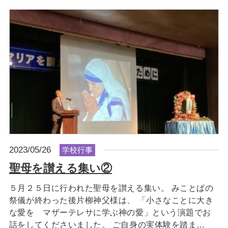
2023/05/26
学校行事
聖母を讃える集い②
５月２５日に行われた聖母を讃える集い。 みことばの
祭儀が終わった後片柳神父様は、 「小さなことに大き
な愛を マザーテレサに学ぶ神の愛」という演題でお
話をしてくださいました。 ご自身の実体験を踏ま…