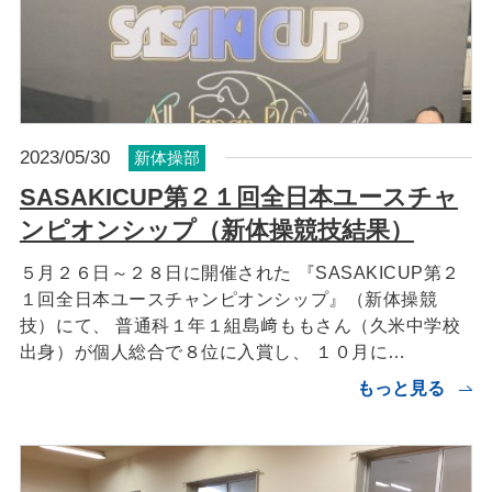
2023/05/30
新体操部
SASAKICUP第２１回全日本ユースチャ
ンピオンシップ（新体操競技結果）
５月２６日～２８日に開催された 『SASAKICUP第２
１回全日本ユースチャンピオンシップ』（新体操競
技）にて、 普通科１年１組島﨑ももさん（久米中学校
出身）が個人総合で８位に入賞し、 １０月に…
もっと見る