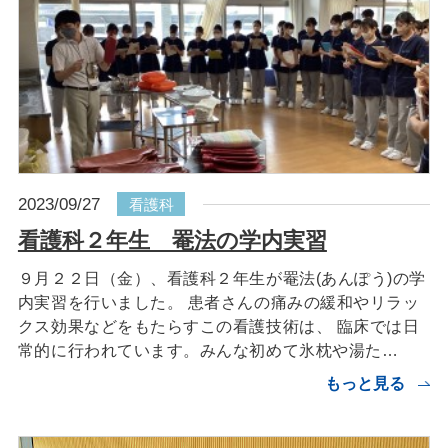
2023/09/27
看護科
看護科２年生 罨法の学内実習
９月２２日（金）、看護科２年生が罨法(あんぽう)の学
内実習を行いました。 患者さんの痛みの緩和やリラッ
クス効果などをもたらすこの看護技術は、 臨床では日
常的に行われています。みんな初めて氷枕や湯た…
もっと見る