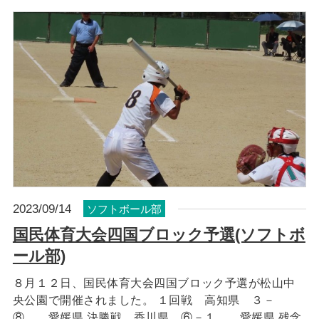
2023/09/14
ソフトボール部
国民体育大会四国ブロック予選(ソフトボ
ール部)
８月１２日、国民体育大会四国ブロック予選が松山中
央公園で開催されました。 １回戦 高知県 ３－
⑧ 愛媛県 決勝戦 香川県 ⑥－１ 愛媛県 残念