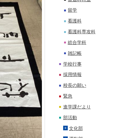
留学
看護科
看護科専攻科
総合学科
雑記帳
学校行事
採用情報
校長の願い
緊急
進学課だより
部活動
文化部