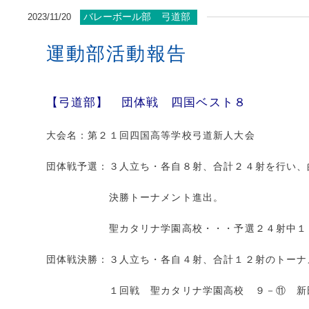
バレーボール部
弓道部
2023/11/20
運動部活動報告
【弓道部】 団体戦 四国ベスト８
大会名：第２１回四国高等学校弓道新人大会
団体戦予選：３人立ち・各自８射、合計２４射を行い、
決勝トーナメント進出。
聖カタリナ学園高校・・・予選２４射中１５
団体戦決勝：３人立ち・各自４射、合計１２射のトーナ
１回戦 聖カタリナ学園高校 ９－⑪ 新