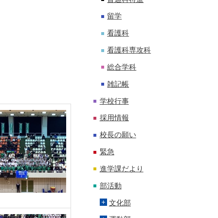
留学
看護科
看護科専攻科
総合学科
雑記帳
学校行事
採用情報
校長の願い
緊急
進学課だより
部活動
文化部