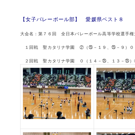
【女子バレーボール部】 愛媛県ベスト８
大会名：第７６回 全日本バレーボール高等学校選手権
１回戦 聖カタリナ学園 ②（㉕－１９、㉕－９）０
２回戦 聖カタリナ学園 ０（１４－㉕、１３－㉕）