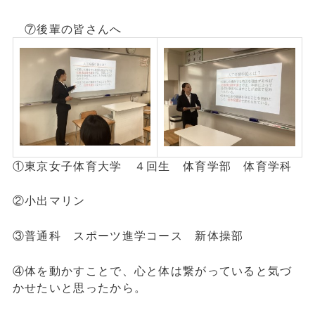
⑦後輩の皆さんへ
①東京女子体育大学 ４回生 体育学部 体育学科
②小出マリン
③普通科 スポーツ進学コース 新体操部
④体を動かすことで、心と体は繋がっていると気づ
かせたいと思ったから。