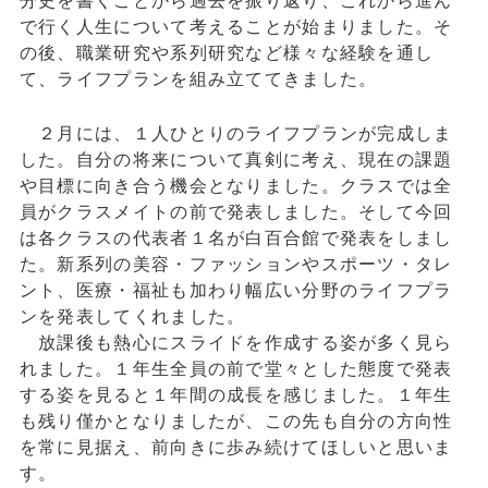
分史を書くことから過去を振り返り、これから進ん
で行く人生について考えることが始まりました。そ
の後、職業研究や系列研究など様々な経験を通し
て、ライフプランを組み立ててきました。
２月には、１人ひとりのライフプランが完成しま
した。自分の将来について真剣に考え、現在の課題
や目標に向き合う機会となりました。クラスでは全
員がクラスメイトの前で発表しました。そして今回
は各クラスの代表者
１名が白百合館で発表をしまし
た。新系列の美容・ファッションやスポーツ・タレ
ント、医療・福祉も加わり幅広い分野のライフプラ
ンを発表してくれました。
放課後も熱心にスライドを作成する姿が多く見ら
れました。１年生全員の前で堂々とした態度で発表
する姿を見ると１年間の成長を感じました。１年生
も残り僅かとなりましたが、こ
の先も自分の方向性
を常に見据え、前向きに歩み続けてほしいと思いま
す。