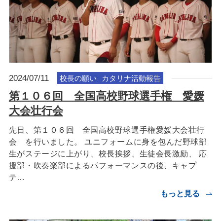
2024/07/11
校長の願い
カタリナ活動報告
第１０６回 全国高校野球選手権 愛媛
大会壮行会
先日、第１０６回 全国高校野球選手権愛媛大会壮行
会 を行いました。 ユニフォームに身を包んだ野球部
生がステージに上がり、校長挨拶、生徒会長激励、 応
援部・吹奏楽部によるパフォーマンスの後、キャプ
テ…
もっと見る