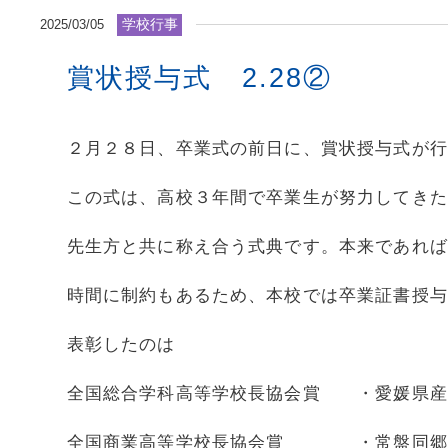
学校行事
2025/03/05
賞状授与式 2.28②
２月２８日、卒業式の前日に、賞状授与式が行
この式は、高校３年間で卒業生が努力してきた
先生方と共に称え合う式典です。本来であれば
時間に制約もあるため、本校では卒業証書授与
表彰したのは
全国総合学科高等学校長協会賞 ・愛媛県産
全国商業高等学校長協会賞 ・常盤同郷