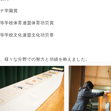
ナ学園賞
育連盟体育功労賞
学校文化連盟文化功労章
校長賞
、様々な分野での努力と功績を称えました。