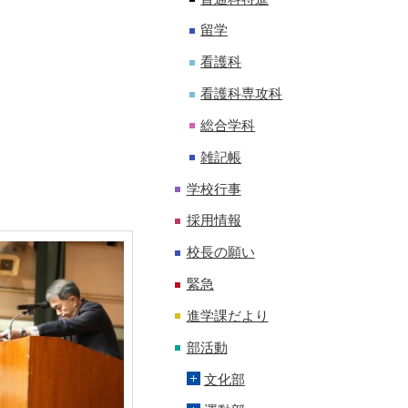
留学
看護科
看護科専攻科
総合学科
雑記帳
学校行事
採用情報
校長の願い
緊急
進学課だより
部活動
文化部