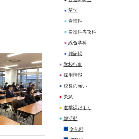
留学
看護科
看護科専攻科
総合学科
雑記帳
学校行事
採用情報
校長の願い
緊急
進学課だより
部活動
文化部