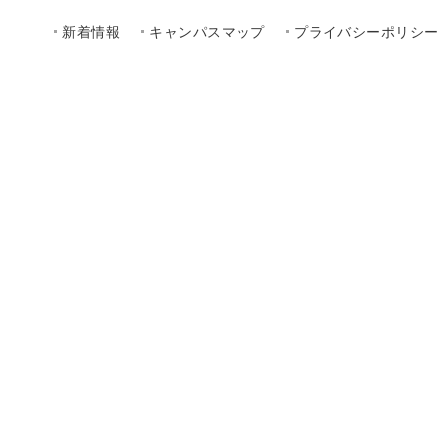
新着情報
キャンパスマップ
プライバシーポリシー
聖カタリナ学園高等学校
学科・コース一覧
普通科 文理特進コース
普通科 国際特進コース
普通科 スポーツコース
普通科 総合コース 保育コース
普通科 総合コ
普通科 総合コース IT・情報コース
普通科 総合コ
普通科 総合コース ビジネス・公務員コー
普通科 総合コ
ス
看護科
専攻科