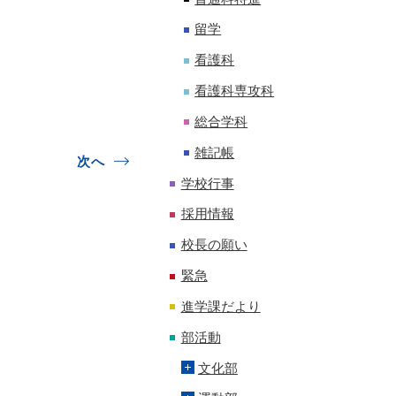
留学
看護科
看護科専攻科
総合学科
雑記帳
次へ
学校行事
採用情報
校長の願い
緊急
進学課だより
部活動
文化部