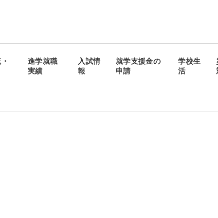
流・
進学就職
入試情
就学支援金の
学校生
実績
報
申請
活
学生生活
入試情報
制服紹介
体験学習・学校説明
部活動紹介
募集要項
年間行事・イベント
学費・奨学金制度・
寮
1日の流れ
ース 調理コース
⾼⼤連携事業・優遇