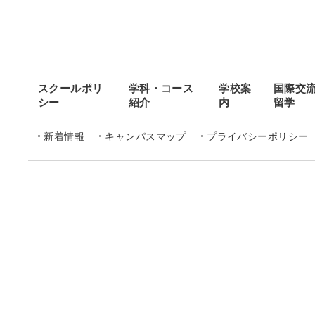
スクールポリ
学科・コース
学校案
国際交
シー
紹介
内
留学
新着情報
キャンパスマップ
プライバシーポリシー
聖カタリナ学園高等学校
学科・コース一覧
普通科 文理特進コース
普通科 国際特進コース
普通科 スポーツコース
普通科 総合コース 保育コース
普通科 総合コ