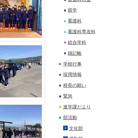
留学
看護科
看護科専攻科
総合学科
雑記帳
学校行事
採用情報
校長の願い
緊急
進学課だより
部活動
文化部