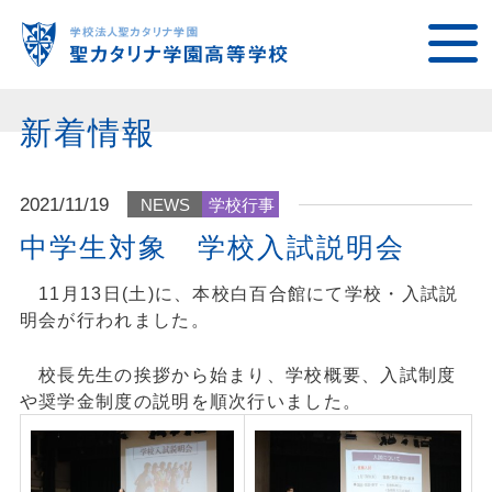
新着情報
2021/11/19
NEWS
学校行事
中学生対象 学校入試説明会
11
月
13
日
(
土
)
に、本校白百合館にて学校・入試説
明会が行われました。
校長先生の挨拶から始まり、学校概要、入試制度
や奨学金制度の説明を順次行いました。