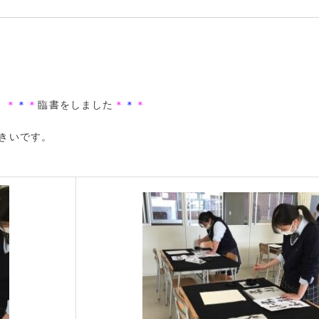
＊
＊
＊
臨書をしました
＊
＊
＊
きいです。