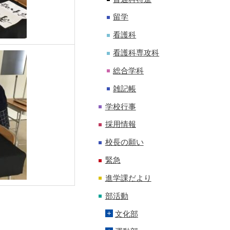
留学
看護科
看護科専攻科
総合学科
雑記帳
学校行事
採用情報
校長の願い
緊急
進学課だより
部活動
文化部