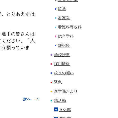
留学
で、とりあえずは
看護科
看護科専攻科
。選手の皆さんは
総合学科
てください。「人
雑記帳
よう願っていま
学校行事
採用情報
校長の願い
緊急
進学課だより
次へ
部活動
文化部