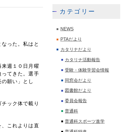
カテゴリー
NEWS
PTAだより
となった。私はと
カタリナだより
カタリナ活動報告
再来週１０日月曜
受験・体験学習会情報
迫ってきた。選手
長の願い」とし
同窓会だより
図書館だより
委員会報告
ゴチック体で載り
普通科
普通科スポーツ進学
を、これよりは直
普通科特進