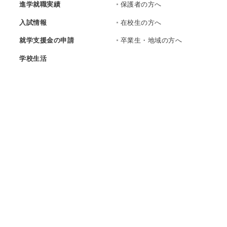
進学就職実績
保護者の方へ
入試情報
在校生の方へ
就学支援金の申請
卒業生・地域の方へ
学校生活
災害等への対応
いじめ防止基本方針
資料請求・お問い合わせ
採用情報
学校法人聖カタリナ学園
聖カタリナ学園高等学校
〒790-8557
愛媛県松山市藤原町468番地
[
MAP
]
TEL
089-933-3291
FAX
089-947-6810
Mail：st.catalina@catalina.ed.jp
Copyright
©
2026 St. Catalina Gakuen High School. All rights reserved.