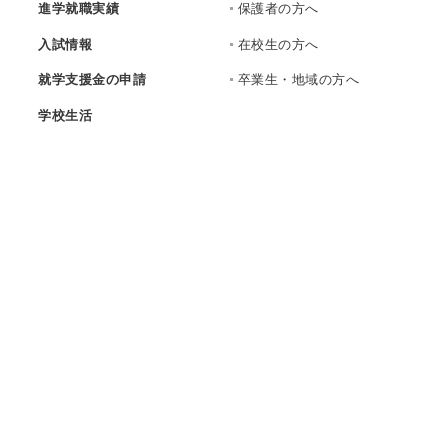
進学就職実績
保護者の方へ
入試情報
在校生の方へ
就学支援金の申請
卒業生・地域の方へ
学校生活
災害等への対応
いじめ防止基本方針
資料請求・お問い合わせ
採用情報
学校法人聖カタリナ学園
聖カタリナ学園高等学校
〒790-8557
愛媛県松山市藤原町468番地
[
MAP
]
TEL
089-933-3291
FAX
089-947-6810
Mail：st.catalina@catalina.ed.jp
Copyright
©
2026 St. Catalina Gakuen High School. All rights reserved.